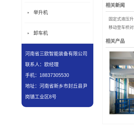
相关新闻
举升机
固定式液压升
移动登车桥对
卸车机
相关产品
河南省三欧智能装备有限公司
联系人：欧经理
手机：18837305530
地址：河南省新乡市封丘县尹
岗镇工业区8号