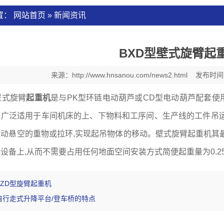
置：
网站首页
»
新闻资讯
BXD型壁式旋臂起
来源：
http://www.hnsanou.com/news2.html
发布时间：
壁式旋臂
起重机
是与PK型环链电动葫芦或CD型电动葫芦配套
。广泛适用于车间机床的上、下物料和工序间、生产线的工件吊运
动悬空的重物或拉环,实现起吊物体的移动。壁式旋臂起重机其
设备上,从而不需要占用任何地面空间安装方式简便起重量为0.25t
BZD型旋臂起重机
自行走式升降平台/登车桥的特点