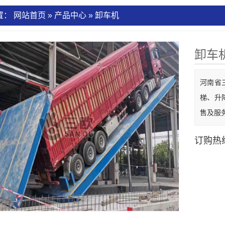
置：
网站首页
»
产品中心
»
卸车机
卸车
河南省
梯、升
售及服
订购热