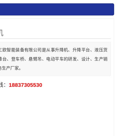
机
三欧智能装备有限公司是从事升降机、升降平台、液压货
降台、登车桥、悬臂吊、电动平车的研发、设计、生产销
务生产厂家。
线：
18837305530