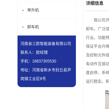
详细信息
举升机
我公司
卸车机
卸车。广泛
行业。功能
河南省三欧智能装备有限公司
保证平台升
联系人：欧经理
及控制元件
手机：18837305530
有动作互锁
地址：河南省新乡市封丘县尹
度启停，系
岗镇工业区8号
运行稳定。