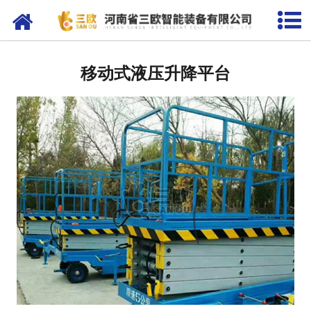
网站首页
升降平台
移动式液压升降平台
液压货梯
登车桥
电动平车
起重机
举升机
卸车机