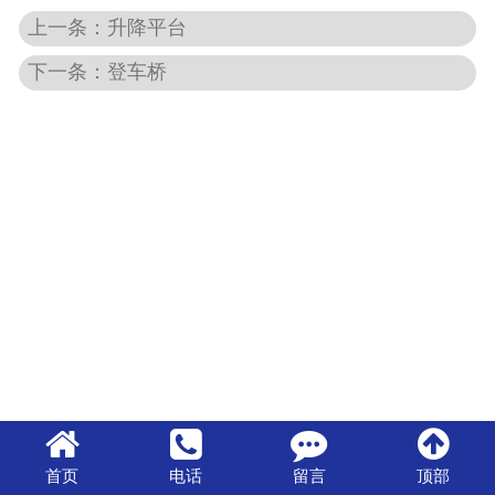
上一条：升降平台
下一条：登车桥
首页
电话
留言
顶部