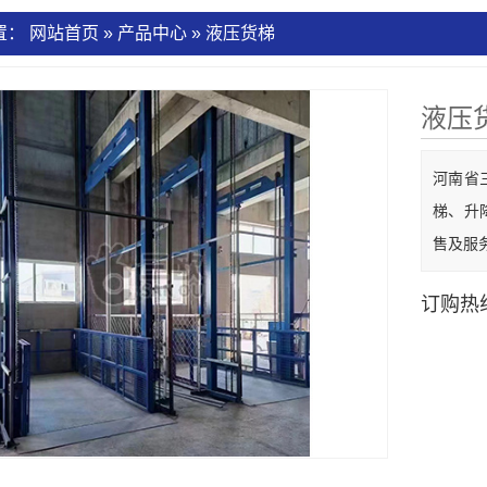
置：
网站首页
»
产品中心
»
液压货梯
液压
河南省
梯、升
售及服
订购热